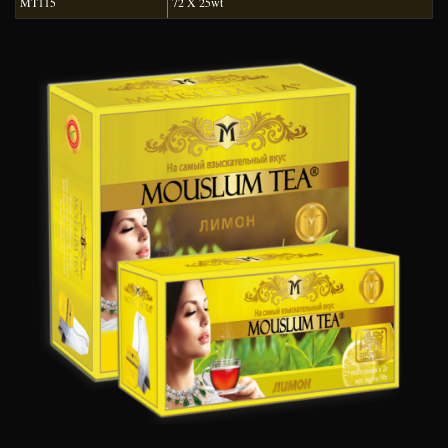
MT115
72 X 25wt